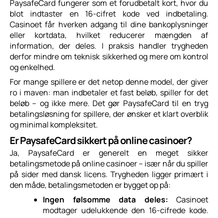
PaysafeCard fungerer som et forudbetalt kort, hvor du
blot indtaster en 16-cifret kode ved indbetaling.
Casinoet får hverken adgang til dine bankoplysninger
eller kortdata, hvilket reducerer mængden af
information, der deles. I praksis handler trygheden
derfor mindre om teknisk sikkerhed og mere om kontrol
og enkelhed.
For mange spillere er det netop denne model, der giver
ro i maven: man indbetaler et fast beløb, spiller for det
beløb – og ikke mere. Det gør PaysafeCard til en tryg
betalingsløsning for spillere, der ønsker et klart overblik
og minimal kompleksitet.
Er PaysafeCard sikkert på online casinoer?
Ja, PaysafeCard er generelt en meget sikker
betalingsmetode på online casinoer – især når du spiller
på sider med dansk licens. Trygheden ligger primært i
den måde, betalingsmetoden er bygget op på:
Ingen følsomme data deles:
Casinoet
modtager udelukkende den 16-cifrede kode.