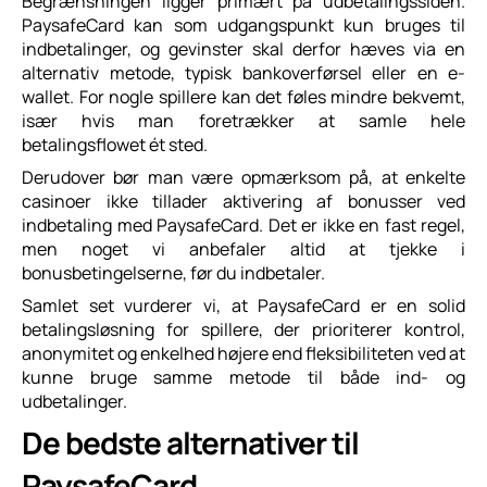
Begrænsningen ligger primært på udbetalingssiden.
PaysafeCard kan som udgangspunkt kun bruges til
indbetalinger, og gevinster skal derfor hæves via en
alternativ metode, typisk bankoverførsel eller en e-
wallet. For nogle spillere kan det føles mindre bekvemt,
især hvis man foretrækker at samle hele
betalingsflowet ét sted.
Derudover bør man være opmærksom på, at enkelte
casinoer ikke tillader aktivering af bonusser ved
indbetaling med PaysafeCard. Det er ikke en fast regel,
men noget vi anbefaler altid at tjekke i
bonusbetingelserne, før du indbetaler.
Samlet set vurderer vi, at PaysafeCard er en solid
betalingsløsning for spillere, der prioriterer kontrol,
anonymitet og enkelhed højere end fleksibiliteten ved at
kunne bruge samme metode til både ind- og
udbetalinger.
De bedste alternativer til
PaysafeCard