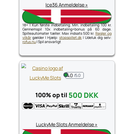
Ice36 Anmeldelse »
BESØG CASINO
18+ | Kun første indbetaling. Min. indbetaling 100 kr.
Gennemspil 10x indbetaling+bonus på 60 dage.
Spilleautomater tæller. Max indsats 500 kr.
Regler og
vilkår
gælder | Hjælp:
stopspillet.dk
| Udeluk dig selv:
rofus.nu
| Spil ansvarligt
4.0
/5.0
500 DKK
100%
op til
LuckyMe Slots Anmeldelse »