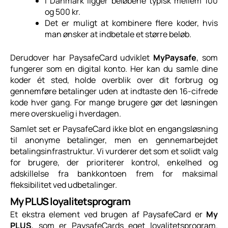
I Danmark ligger beløbene typisk mellem 100
og 500 kr.
Det er muligt at kombinere flere koder, hvis
man ønsker at indbetale et større beløb.
Derudover har PaysafeCard udviklet
MyPaysafe
, som
fungerer som en digital konto. Her kan du samle dine
koder ét sted, holde overblik over dit forbrug og
gennemføre betalinger uden at indtaste den 16-cifrede
kode hver gang. For mange brugere gør det løsningen
mere overskuelig i hverdagen.
Samlet set er PaysafeCard ikke blot en engangsløsning
til anonyme betalinger, men en gennemarbejdet
betalingsinfrastruktur. Vi vurderer det som et solidt valg
for brugere, der prioriterer kontrol, enkelhed og
adskillelse fra bankkontoen frem for maksimal
fleksibilitet ved udbetalinger.
My PLUS loyalitetsprogram
Et ekstra element ved brugen af PaysafeCard er
My
PLUS
, som er PaysafeCards eget loyalitetsprogram.