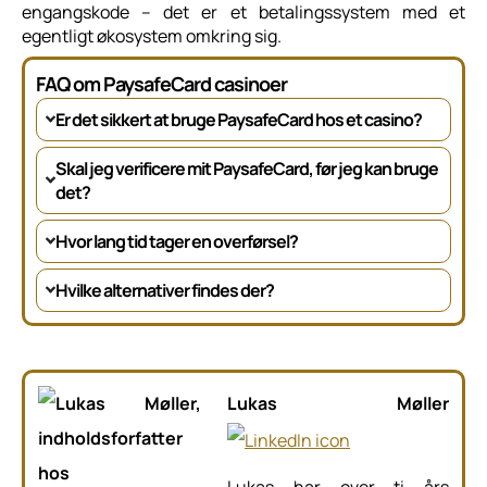
engangskode – det er et betalingssystem med et
egentligt økosystem omkring sig.
FAQ om PaysafeCard casinoer
Er det sikkert at bruge PaysafeCard hos et casino?
Skal jeg verificere mit PaysafeCard, før jeg kan bruge
det?
Hvor lang tid tager en overførsel?
Hvilke alternativer findes der?
Lukas Møller
Lukas har over ti års