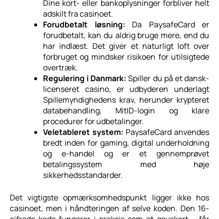
Dine kort- eller bankoplysninger forbliver helt
adskilt fra casinoet.
Forudbetalt løsning:
Da PaysafeCard er
forudbetalt, kan du aldrig bruge mere, end du
har indlæst. Det giver et naturligt loft over
forbruget og mindsker risikoen for utilsigtede
overtræk.
Regulering i Danmark:
Spiller du på et dansk-
licenseret casino, er udbyderen underlagt
Spillemyndighedens krav, herunder krypteret
databehandling, MitID-login og klare
procedurer for udbetalinger.
Veletableret system:
PaysafeCard anvendes
bredt inden for gaming, digital underholdning
og e-handel og er et gennemprøvet
betalingssystem med høje
sikkerhedsstandarder.
Det vigtigste opmærksomhedspunkt ligger ikke hos
casinoet, men i håndteringen af selve koden. Den 16-
cifrede kode fungerer i praksis som et gavekort – får