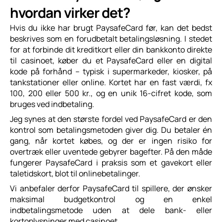
hvordan virker det?
Hvis du ikke har brugt PaysafeCard før, kan det bedst
beskrives som en forudbetalt betalingsløsning. I stedet
for at forbinde dit kreditkort eller din bankkonto direkte
til casinoet, køber du et PaysafeCard eller en digital
kode på forhånd – typisk i supermarkeder, kiosker, på
tankstationer eller online. Kortet har en fast værdi, fx
100, 200 eller 500 kr., og en unik 16-cifret kode, som
bruges ved indbetaling.
Jeg synes at den største fordel ved PaysafeCard er den
kontrol som betalingsmetoden giver dig. Du betaler én
gang, når kortet købes, og der er ingen risiko for
overtræk eller uventede gebyrer bagefter. På den måde
fungerer PaysafeCard i praksis som et gavekort eller
taletidskort, blot til onlinebetalinger.
Vi anbefaler derfor PaysafeCard til spillere, der ønsker
maksimal budgetkontrol og en enkel
indbetalingsmetode uden at dele bank- eller
kortoplysninger med casinoet.