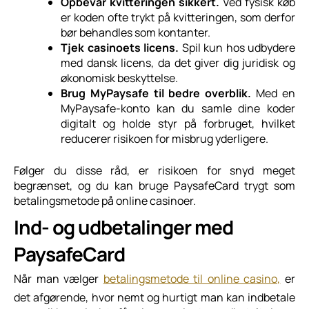
Opbevar kvitteringen sikkert.
Ved fysisk køb
er koden ofte trykt på kvitteringen, som derfor
bør behandles som kontanter.
Tjek casinoets licens.
Spil kun hos udbydere
med dansk licens, da det giver dig juridisk og
økonomisk beskyttelse.
Brug MyPaysafe til bedre overblik.
Med en
MyPaysafe-konto kan du samle dine koder
digitalt og holde styr på forbruget, hvilket
reducerer risikoen for misbrug yderligere.
Følger du disse råd, er risikoen for snyd meget
begrænset, og du kan bruge PaysafeCard trygt som
betalingsmetode på online casinoer.
Ind- og udbetalinger med
PaysafeCard
Når man vælger
betalingsmetode til online casino,
er
det afgørende, hvor nemt og hurtigt man kan indbetale