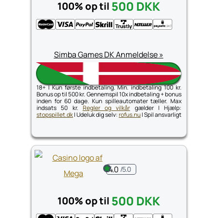
500 DKK
100%
op til
Simba Games DK Anmeldelse »
BESØG CASINO
18+ | Kun første indbetaling. Min. indbetaling 100 kr.
Bonus op til 500 kr. Gennemspil 10x indbetaling + bonus
inden for 60 dage. Kun spilleautomater tæller. Max
indsats 50 kr.
Regler og vilkår
gælder | Hjælp:
stopspillet.dk
| Udeluk dig selv:
rofus.nu
| Spil ansvarligt
4.0
/5.0
500 DKK
100%
op til