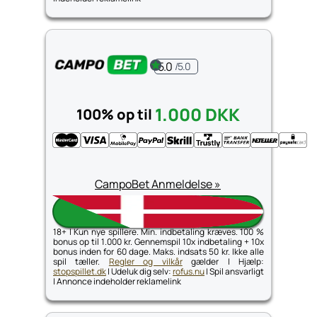
5.0
/5.0
1.000 DKK
100%
op til
CampoBet Anmeldelse »
BESØG CASINO
18+ | Kun nye spillere. Min. indbetaling kræves. 100 %
bonus op til 1.000 kr. Gennemspil 10x indbetaling + 10x
bonus inden for 60 dage. Maks. indsats 50 kr. Ikke alle
spil tæller.
Regler og vilkår
gælder | Hjælp:
stopspillet.dk
| Udeluk dig selv:
rofus.nu
| Spil ansvarligt
| Annonce indeholder reklamelink