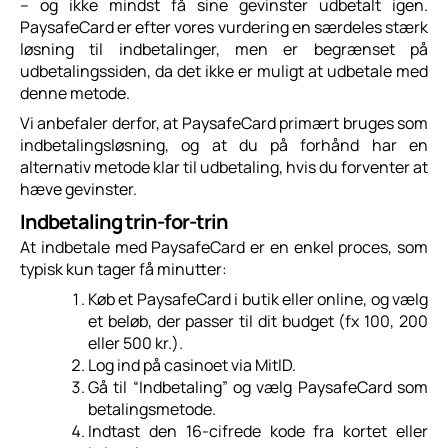
– og ikke mindst få sine gevinster udbetalt igen.
PaysafeCard er efter vores vurdering en særdeles stærk
løsning til indbetalinger, men er begrænset på
udbetalingssiden, da det ikke er muligt at udbetale med
denne metode.
Vi anbefaler derfor, at PaysafeCard primært bruges som
indbetalingsløsning, og at du på forhånd har en
alternativ metode klar til udbetaling, hvis du forventer at
hæve gevinster.
Indbetaling trin-for-trin
At indbetale med PaysafeCard er en enkel proces, som
typisk kun tager få minutter:
Køb et PaysafeCard i butik eller online, og vælg
et beløb, der passer til dit budget (fx 100, 200
eller 500 kr.).
Log ind på casinoet via MitID.
Gå til “Indbetaling” og vælg PaysafeCard som
betalingsmetode.
Indtast den 16-cifrede kode fra kortet eller