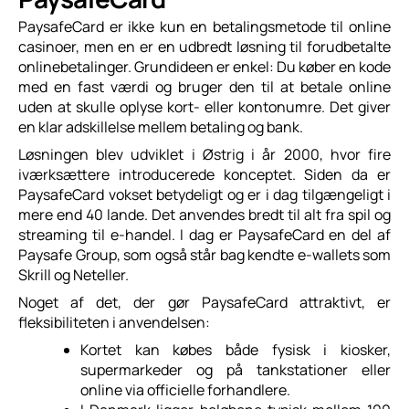
PaysafeCard er ikke kun en betalingsmetode til online
casinoer, men en er en udbredt løsning til forudbetalte
onlinebetalinger. Grundideen er enkel: Du køber en kode
med en fast værdi og bruger den til at betale online
uden at skulle oplyse kort- eller kontonumre. Det giver
en klar adskillelse mellem betaling og bank.
Løsningen blev udviklet i Østrig i år 2000, hvor fire
iværksættere introducerede konceptet. Siden da er
PaysafeCard vokset betydeligt og er i dag tilgængeligt i
mere end 40 lande. Det anvendes bredt til alt fra spil og
streaming til e-handel. I dag er PaysafeCard en del af
Paysafe Group, som også står bag kendte e-wallets som
Skrill og Neteller.
Noget af det, der gør PaysafeCard attraktivt, er
fleksibiliteten i anvendelsen:
Kortet kan købes både fysisk i kiosker,
supermarkeder og på tankstationer eller
online via officielle forhandlere.