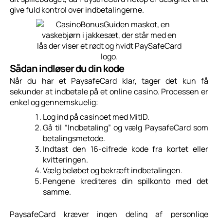
give fuld kontrol over indbetalingerne.
Sådan indløser du din kode
Når du har et PaysafeCard klar, tager det kun få
sekunder at indbetale på et online casino. Processen er
enkel og gennemskuelig:
Log ind på casinoet med MitID.
Gå til “Indbetaling” og vælg PaysafeCard som
betalingsmetode.
Indtast den 16-cifrede kode fra kortet eller
kvitteringen.
Vælg beløbet og bekræft indbetalingen.
Pengene krediteres din spilkonto med det
samme.
PaysafeCard kræver ingen deling af personlige