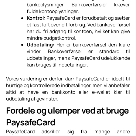
bankoplysninger. Bankoverførsler kræver
fulde kontooplysninger.
Kontrol:
PaysafeCard er forudbetalt og sætter
et fast loft over dit forbrug. Ved bankoverførsel
har du fri adgang til kontoen, hvilket kan give
mindre budgetkontrol.
Udbetaling:
Her er bankoverførsel den klare
vinder. Bankoverførsel er standard til
udbetalinger, mens PaysafeCard udelukkende
kan bruges til indbetalinger.
Vores vurdering er derfor klar: PaysafeCard er ideelt til
hurtige og kontrollerede indbetalinger, men vi anbefaler
altid at have en bankkonto eller e-wallet klar til
udbetaling af gevinster.
Fordele og ulemper ved at bruge
PaysafeCard
PaysafeCard adskiller sig fra mange andre