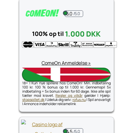
5.0
/5.0
1.000 DKK
100%
op til
ComeOn Anmeldelse »
BESØG CASINO
18+ | Kun nye spillere hos ComeOn! Min. indbetaling
100 kr. 100 % bonus op til 1.000 kr. Gennemspil 5x
indbetaling + 5x bonus inden for 60 dage. Ikke alle spil
tæller mod kravet.
Regler og vilkår
gælder | Hjælp:
stopspillet.dk
| Udeluk dig selv:
rofus.nu
| Spil ansvarligt
| Annonce indeholder reklamelink
4.5
/5.0