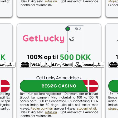
svarligt
Udeluk dig selv:
rofus.nu
| Spil ansvarligt | Annonce
stopsp
indeholder reklamelink
| Anno
/5.0
4.5
KK
500 DKK
100%
op til
Get Lucky Anmeldelse »
BESØG CASINO
etaling
18+ | Kun spillere registreret i Danmark, der er blevet
18+ | 
spil 5x
tilbudt kampagnen. Min. indbetaling 100 kr. 100 %
Bonus 
le spil
bonus op til 500 kr. Gennemspil 10x indbetaling + 10x
inden 
Hjælp:
bonus inden for 60 dage. Ikke alle spil tæller mod
indsa
svarligt
kravet.
Regler og vilkår
gælder | Hjælp:
stopspillet.dk
|
stopsp
Udeluk dig selv:
rofus.nu
| Spil ansvarligt | Annonce
indeholder reklamelink