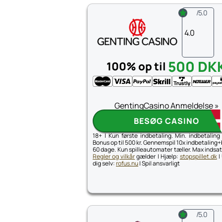
/5.0
4.0
500 DK
100%
op til
GentingCasino Anmeldelse »
BESØG CASINO
18+ | Kun første indbetaling. Min. indbetaling 
Bonus op til 500 kr. Gennemspil 10x indbetaling+
60 dage. Kun spilleautomater tæller. Max indsats
Regler og vilkår
gælder | Hjælp:
stopspillet.dk
|
dig selv:
rofus.nu
| Spil ansvarligt
/5.0