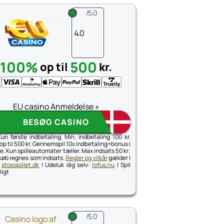
/5.0
4.0
100%
500
op til
kr.
EU casino Anmeldelse »
BESØG CASINO
Kun første indbetaling. Min. indbetaling 100 kr.
op til 500 kr. Gennemspil 10x indbetaling+bonus i
e. Kun spilleautomater tæller. Max indsats 50 kr;
øb regnes som indsats.
Regler og vilkår
gælder |
:
stopspillet.dk
| Udeluk dig selv:
rofus.nu
| Spil
ligt
/5.0