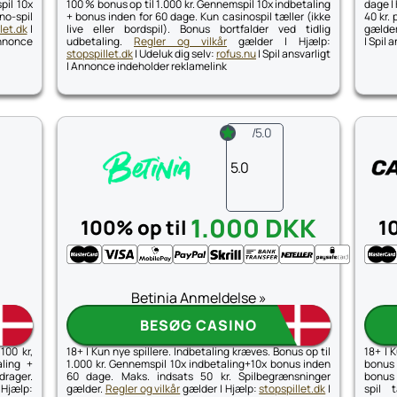
pil 10x
100 % bonus op til 1.000 kr. Gennemspil 10x indbetaling
dage |
no-spil
+ bonus inden for 60 dage. Kun casinospil tæller (ikke
40 kr. 
let.dk
|
live eller bordspil). Bonus bortfalder ved tidlig
gælder
Annonce
udbetaling.
Regler og vilkår
gælder | Hjælp:
| Spil 
stopspillet.dk
| Udeluk dig selv:
rofus.nu
| Spil ansvarligt
| Annonce indeholder reklamelink
/5.0
5.0
1.000 DKK
100%
op til
1
Betinia Anmeldelse »
BESØG CASINO
100 kr,
18+ | Kun nye spillere. Indbetaling kræves. Bonus op til
18+ | 
ling +
1.000 kr. Gennemspil 10x indbetaling+10x bonus inden
bonus 
drager.
60 dage. Maks. indsats 50 kr. Spilbegrænsninger
bonus 
 Hjælp:
gælder.
Regler og vilkår
gælder | Hjælp:
stopspillet.dk
|
spil 