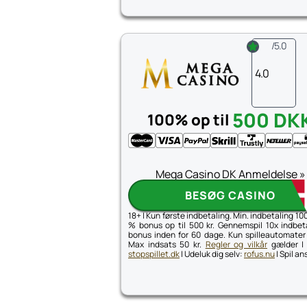
/5.0
4.0
500 DK
100%
op til
Mega Casino DK Anmeldelse »
BESØG CASINO
18+ | Kun første indbetaling. Min. indbetaling 100
% bonus op til 500 kr. Gennemspil 10x indbet
bonus inden for 60 dage. Kun spilleautomater 
Max indsats 50 kr.
Regler og vilkår
gælder | 
stopspillet.dk
| Udeluk dig selv:
rofus.nu
| Spil an