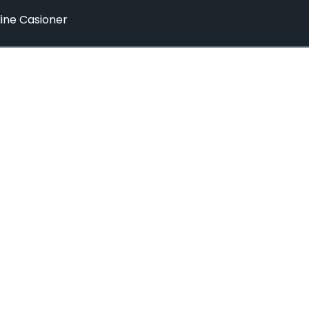
ine Casioner
te Playtech casinoer og