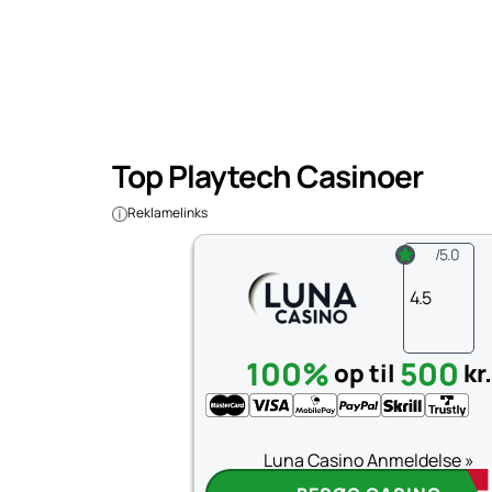
Top Playtech Casinoer
Reklamelinks
/5.0
4.5
100%
500
op til
kr.
Luna Casino Anmeldelse »