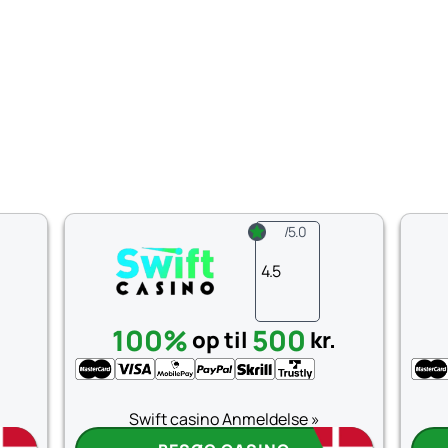
/5.0
4.5
100%
500
op til
kr.
Swift casino Anmeldelse »