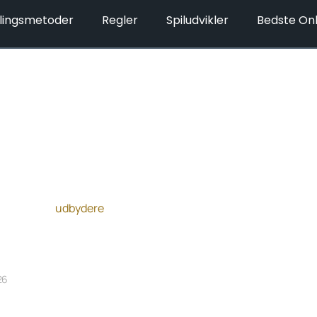
lingsmetoder
Regler
Spiludvikler
Bedste Onl
Bedste Playtech Spil
ens største
udbydere
af casinosoftware. Her finder du de beds
spil til danske spillere.
26