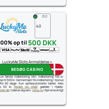
/5.0
4.0
500 DKK
100%
op til
LuckyMe Slots Anmeldelse »
BESØG CASINO
Kun første indbetaling. Min. indbetaling 100 kr.
op til 500 kr. Gennemspil 10x indbetaling + bonus
for 60 dage. Kun spilleautomater tæller. Max
ts 50 kr.
Regler og vilkår
gælder | Hjælp:
illet.dk
| Udeluk dig selv:
rofus.nu
| Spil ansvarligt