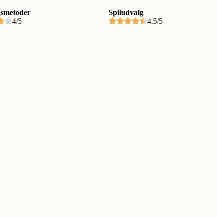
gsmetoder
Spiludvalg
4/5
4.5/5