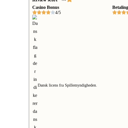
Casino Bonus
Betalin
4/5
Dansk licens fra Spillemyndigheden.