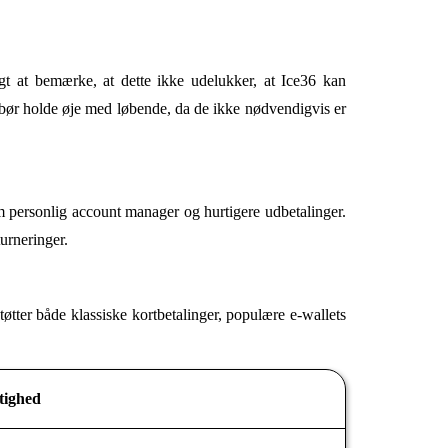
t at bemærke, at dette ikke udelukker, at Ice36 kan
 bør holde øje med løbende, da de ikke nødvendigvis er
personlig account manager og hurtigere udbetalinger.
turneringer.
tøtter både klassiske kortbetalinger, populære e-wallets
tighed