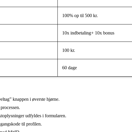
100% op til 500 kr.
10x indbetaling+ 10x bonus
100 kr.
60 dage
Deltag” knappen i øverste hjørne.
 processen.
ktoplysninger udfyldes i formularen.
gangskode til profilen.