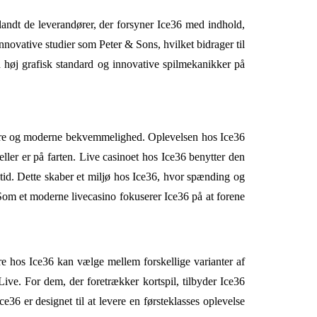
landt de leverandører, der forsyner Ice36 med indhold,
ovative studier som Peter & Sons, hvilket bidrager til
d høj grafisk standard og innovative spilmekanikker på
sfære og moderne bekvemmelighed. Oplevelsen hos Ice36
 eller er på farten. Live casinoet hos Ice36 benytter den
altid. Dette skaber et miljø hos Ice36, hvor spænding og
. Som et moderne livecasino fokuserer Ice36 på at forene
ere hos Ice36 kan vælge mellem forskellige varianter af
ive. For dem, der foretrækker kortspil, tilbyder Ice36
36 er designet til at levere en førsteklasses oplevelse