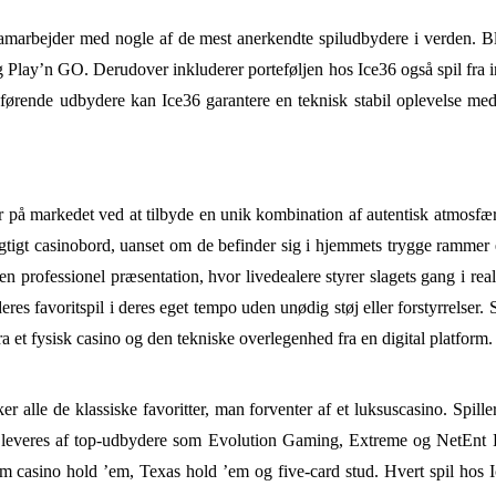
samarbejder med nogle af de mest anerkendte spiludbydere i verden. B
lay’n GO. Derudover inkluderer porteføljen hos Ice36 også spil fra inn
 førende udbydere kan Ice36 garantere en teknisk stabil oplevelse me
noer på markedet ved at tilbyde en unik kombination af autentisk atmo
t rigtigt casinobord, uanset om de befinder sig i hjemmets trygge rammer
en professionel præsentation, hvor livedealere styrer slagets gang i re
res favoritspil i deres eget tempo uden unødig støj eller forstyrrelser
ra et fysisk casino og den tekniske overlegenhed fra en digital platform.
r alle de klassiske favoritter, man forventer af et luksuscasino. Spill
lle leveres af top-udbydere som Evolution Gaming, Extreme og NetEnt L
casino hold ’em, Texas hold ’em og five-card stud. Hvert spil hos Ice