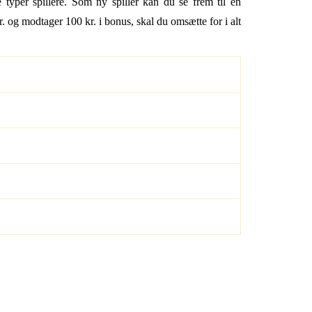
 typer spillere. Som ny spiller kan du se frem til en
. og modtager 100 kr. i bonus, skal du omsætte for i alt