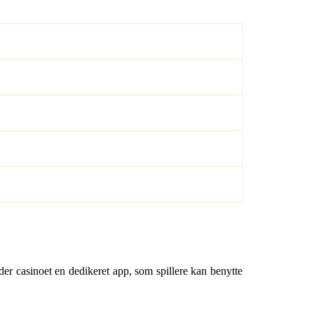
.
yder casinoet en dedikeret app, som spillere kan benytte