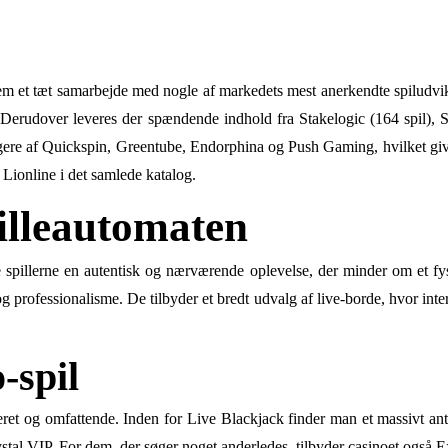
nnem et tæt samarbejde med nogle af markedets mest anerkendte spiludv
 Derudover leveres der spændende indhold fra Stakelogic (164 spil),
ligere af Quickspin, Greentube, Endorphina og Push Gaming, hvilket gi
Lionline i det samlede katalog.
illeautomaten
e spillerne en autentisk og nærværende oplevelse, der minder om et fysi
g professionalisme. De tilbyder et bredt udvalg af live-borde, hvor inte
-spil
eret og omfattende. Inden for Live Blackjack finder man et massivt an
tal VIP. For dem, der søger noget anderledes, tilbyder casinoet også