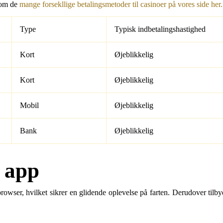
 om de
mange forsekllige betalingsmetoder til casinoer på vores side her
Type
Typisk indbetalingshastighed
Kort
Øjeblikkelig
Kort
Øjeblikkelig
Mobil
Øjeblikkelig
Bank
Øjeblikkelig
 app
browser, hvilket sikrer en glidende oplevelse på farten. Derudover tilb