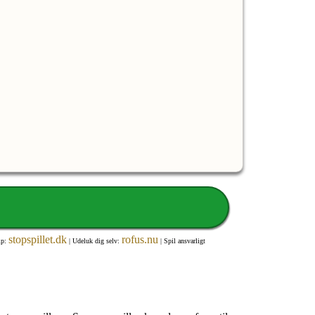
stopspillet.dk
rofus.nu
lp:
| Udeluk dig selv:
| Spil ansvarligt