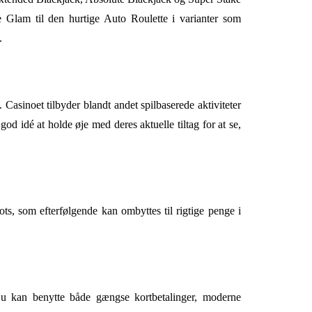
 Glam til den hurtige Auto Roulette i varianter som
.
Casinoet tilbyder blandt andet spilbaserede aktiviteter
d idé at holde øje med deres aktuelle tiltag for at se,
ts, som efterfølgende kan ombyttes til rigtige penge i
 Du kan benytte både gængse kortbetalinger, moderne