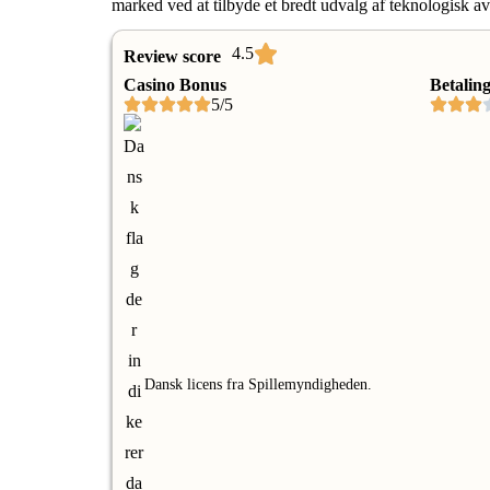
marked ved at tilbyde et bredt udvalg af teknologisk av
4.5
Review score
Casino Bonus
Betalin
5/5
Dansk licens fra Spillemyndigheden.