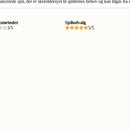
ancerede spil, der er skræddersyet til spillernes behov og kan tilgås fra
gsmetoder
Spiludvalg
3/5
5/5