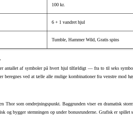
100 kr.
6 + 1 vandret hjul
Tumble, Hammer Wild, Gratis spins
r
tallet af symboler på hvert hjul tilfældigt — fra to til seks symbole
beregnes ved at tælle alle mulige kombinationer fra venstre mod højr
den Thor som omdrejningspunkt. Baggrunden viser en dramatisk storm
isk og bygger stemningen op under bonusrunderne. Grafisk er spillet so