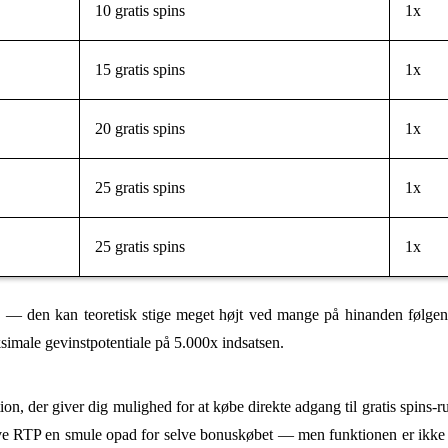
10 gratis spins
1x
15 gratis spins
1x
20 gratis spins
1x
25 gratis spins
1x
25 gratis spins
1x
pins — den kan teoretisk stige meget højt ved mange på hinanden følg
ksimale gevinstpotentiale på 5.000x indsatsen.
 der giver dig mulighed for at købe direkte adgang til gratis spins-run
ve RTP en smule opad for selve bonuskøbet — men funktionen er ikke til