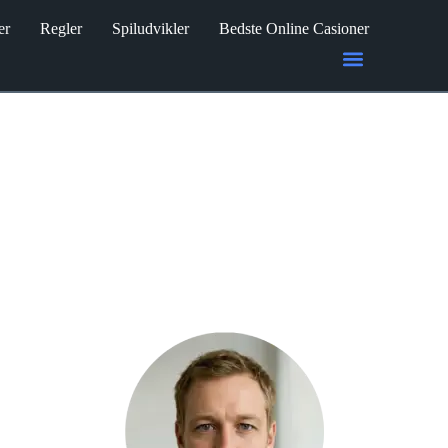
er
Regler
Spiludvikler
Bedste Online Casioner
Power of Thor Megaways
ys er udviklet af Pragmatic Play med op til 117.649 vinderkombinati
multiplikator. Her er alt du skal vide.