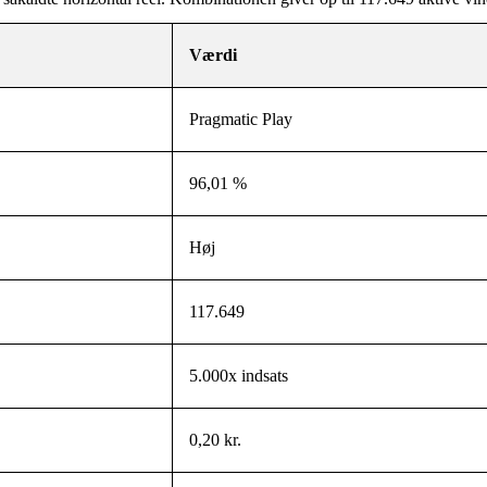
Værdi
Pragmatic Play
96,01 %
Høj
117.649
5.000x indsats
0,20 kr.