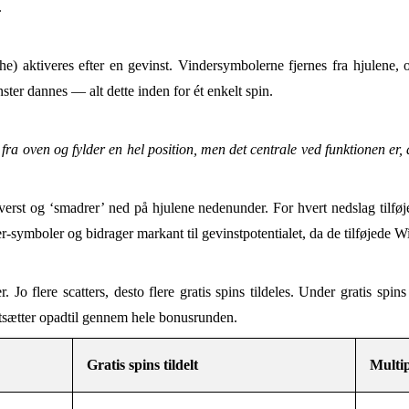
.
e) aktiveres efter en gevinst. Vindersymbolerne fjernes fra hjulene,
ter dannes — alt dette inden for ét enkelt spin.
ra oven og fylder en hel position, men det centrale ved funktionen er, a
st og ‘smadrer’ ned på hjulene nedenunder. For hvert nedslag tilføjes
-symboler og bidrager markant til gevinstpotentialet, da de tilføjede 
er. Jo flere scatters, desto flere gratis spins tildeles. Under gratis 
ortsætter opadtil gennem hele bonusrunden.
Gratis spins tildelt
Multip