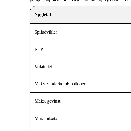
Nøgletal
Spiludvikler
RTP
Volatilitet
Maks. vinderkombinationer
Maks. gevinst
Min. indsats