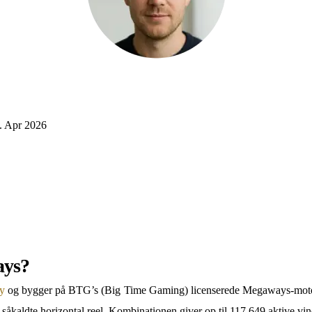
. Apr 2026
ays?
ay
og bygger på BTG’s (Big Time Gaming) licenserede Megaways-motor. S
et såkaldte horizontal reel. Kombinationen giver op til 117.649 aktive vi