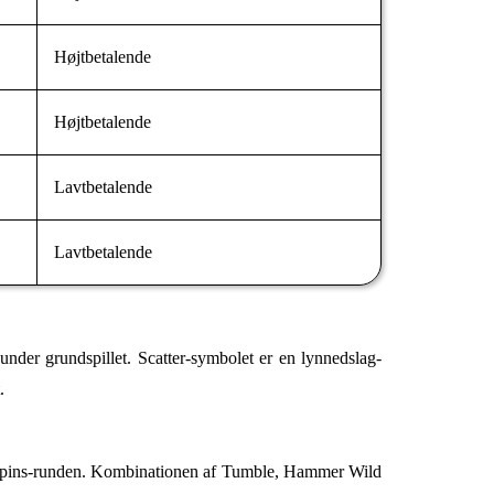
Højtbetalende
Højtbetalende
Lavtbetalende
Lavtbetalende
nder grundspillet. Scatter-symbolet er en lynnedslag-
.
is spins-runden. Kombinationen af Tumble, Hammer Wild