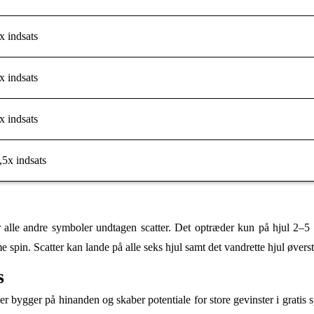
x indsats
x indsats
x indsats
,5x indsats
 alle andre symboler undtagen scatter. Det optræder kun på hjul 2–5 u
e spin. Scatter kan lande på alle seks hjul samt det vandrette hjul øverst
s
r bygger på hinanden og skaber potentiale for store gevinster i grat